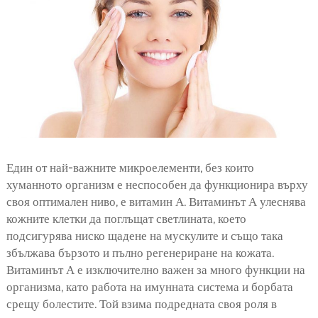
Един от най-важните микроелементи, без които
хуманното организм е неспособен да функционира върху
своя оптимален ниво, е витамин А. Витаминът А улеснява
кожните клетки да поглъщат светлината, което
подсигурява ниско щадене на мускулите и също така
збължава бързото и пълно регенериране на кожата.
Витаминът А е изключително важен за много функции на
организма, като работа на имунната система и борбата
срещу болестите. Той взима подредната своя роля в