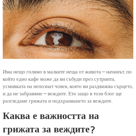
Има нещо голямо в малките неща от живота – начинът, по
който едно кафе може да ви събуди през сутринта,
усмивката на непознат човек, която ви раздвижва сърцето,
и да не забравяме – веждите. Ето защо в този блог ще
разгледаме грижата и подхранването за веждите.
Каква е важността на
грижата за веждите?