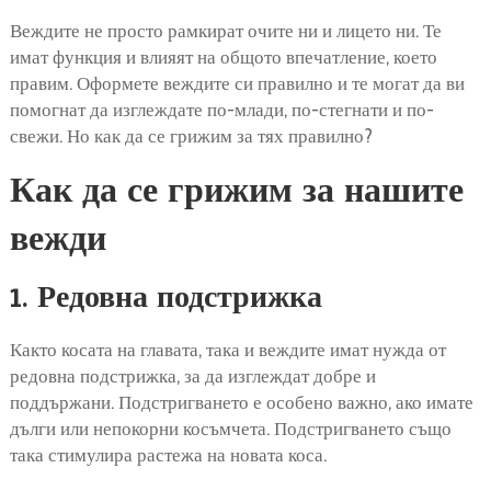
Веждите не просто рамкират очите ни и лицето ни. Те
имат функция и влияят на общото впечатление, което
правим. Оформете веждите си правилно и те могат да ви
помогнат да изглеждате по-млади, по-стегнати и по-
свежи. Но как да се грижим за тях правилно?
Как да се грижим за нашите
вежди
1. Редовна подстрижка
Както косата на главата, така и веждите имат нужда от
редовна подстрижка, за да изглеждат добре и
поддържани. Подстригването е особено важно, ако имате
дълги или непокорни косъмчета. Подстригването също
така стимулира растежа на новата коса.