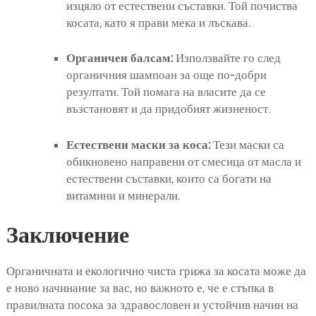
изцяло от естествени съставки. Той почиства
косата, като я прави мека и лъскава.
Органичен балсам:
Използвайте го след
органичния шампоан за още по-добри
резултати. Той помага на власите да се
възстановят и да придобият жизненост.
Естествени маски за коса:
Тези маски са
обикновено направени от смесица от масла и
естествени съставки, които са богати на
витамини и минерали.
Заключение
Органичната и екологично чиста грижа за косата може да
е ново начинание за вас, но важното е, че е стъпка в
правилната посока за здравословен и устойчив начин на