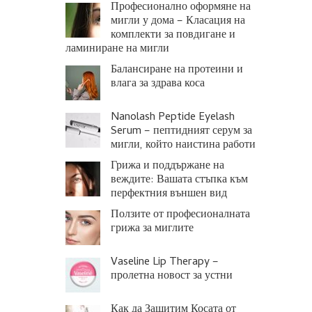
Професионално оформяне на
мигли у дома – Класация на
комплекти за повдигане и
ламиниране на мигли
Балансиране на протеини и
влага за здрава коса
Nanolash Peptide Eyelash
Serum – пептидният серум за
мигли, който наистина работи
Грижа и поддържане на
веждите: Вашата стъпка към
перфектния външен вид
Ползите от професионалната
грижа за миглите
Vaseline Lip Therapy –
пролетна новост за устни
Как да Защитим Косата от