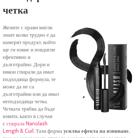
четка
Жените с прави мигли
знаят колко трудно е да
намерят продукт, който
ще ги извие и повдигне
ефективно и
дълготрайно. Дори и
някои спирали да имат
подходяща формула, те
може да не са
дълготрайни или да имат
неподходяща четка.
Четката трябва да бъде
извита, както в случая
с
спирала Nanolash
Length & Curl
. Тази форма
усилва ефекта на извиване
,