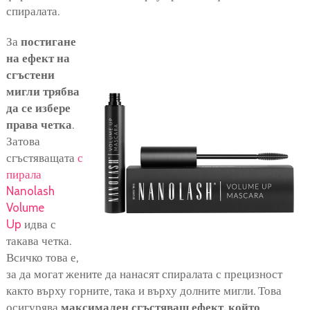
спиралата.
За
постигане
на ефект на
сгъстени
мигли трябва
да се избере
права четка
.
Затова
сгъстяващата
с
пирала
Nanolash
Volume
Up
идва с
такава четка.
Всичко това е,
за да могат жените да нанасят спиралата с прецизност
както върху горните, така и върху долните мигли. Това
осигурява
максимален сгъстяващ ефект, който