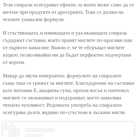
Тези спирали осигуряват ефекти, за които може само да се
мечтае при продукти от дрогерията. Това се дължи на
техните уникални формули.
И сгъстяващата, и извиващата и удължаващата спирала
съдържат съставки, които правят миглите по-красиви още
от първото нанасяне. Важно е, че те обгръщат миглите
изцяло, позволявайки им да бъдат перфектно подчертани
от корена.
Макар да звучи невероятно, формулите на спиралите
също така се грижат за миглите. Благодарение на съставки
като витамин Е, акациева гума, оризов восък и пантенол,
миглите се овлажняват и подхранват, което намалява
тяхната чупливост. Редовната употреба на спиралата
осигурява дълги, видимо по-сгъстени и лъскави мигли.