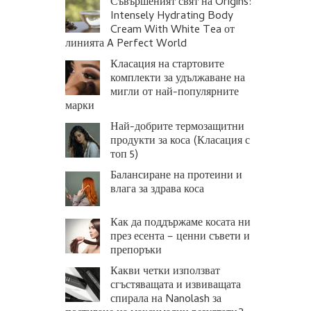
Съвършеният свят на Origins:
Intensely Hydrating Body
Cream With White Tea от
линията A Perfect World
Класация на стартовите
комплекти за удължаване на
мигли от най-популярните
марки
Най-добрите термозащитни
продукти за коса (Класация с
топ 5)
Балансиране на протеини и
влага за здрава коса
Как да поддържаме косата ни
през есента – ценни съвети и
препоръки
Какви четки използват
сгъстяващата и извиващата
спирала на Nanolash за