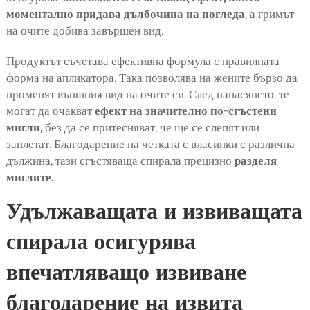
моментално придава дълбочина на погледа
, а гримът
на очите добива завършен вид.
Продуктът съчетава ефективна формула с правилната
форма на апликатора. Така позволява на жените бързо да
променят външния вид на очите си. След нанасянето, те
могат да очакват
ефект на значително по-сгъстени
мигли,
без да се притесняват, че ще се слепят или
заплетат. Благодарение на четката с власинки с различна
дължина, тази сгъстяваща спирала прецизно
разделя
миглите.
Удължаващата и извиващата
спирала осигурява
впечатляващо извиване
благодарение на извита