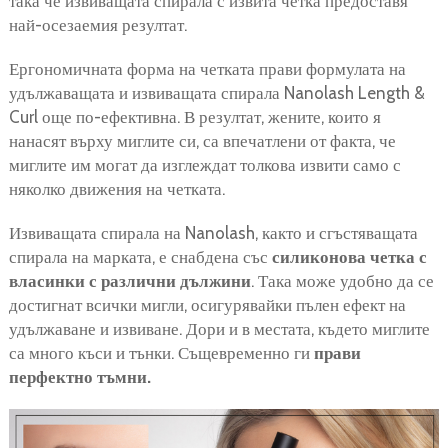
така че извиващата спирала с извита четка предоставя
най-осезаемия резултат.
Ергономичната форма на четката прави формулата на
удължаващата и извиващата спирала Nanolash Length &
Curl още по-ефективна. В резултат, жените, които я
нанасят върху миглите си, са впечатлени от факта, че
миглите им могат да изглеждат толкова извити само с
няколко движения на четката.
Извиващата спирала на Nanolash, както и сгъстяващата
спирала на марката, е снабдена със
силиконова четка с
власинки с различни дължини
. Така може удобно да се
достигнат всички мигли, осигурявайки пълен ефект на
удължаване и извиване. Дори и в местата, където миглите
са много къси и тънки. Същевременно ги
прави
перфектно тъмни.