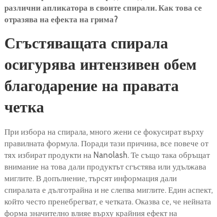
различни апликатора в своите спирали. Как това се
отразява на ефекта на грима?
Сгъстяващата спирала
осигурява интензивен обем
благодарение на правата
четка
При избора на спирала, много жени се фокусират върху
правилната формула. Поради тази причина, все повече от
тях избират продукти на Nanolash. Те също така обръщат
внимание на това дали продуктът сгъстява или удължава
миглите. В допълнение, търсят информация дали
спиралата е дълготрайна и не слепва миглите. Един аспект,
който често пренебрегват, е четката. Оказва се, че нейната
форма значително влияе върху крайния ефект на