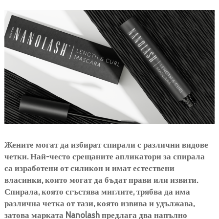
Жените могат да избират спирали с различни видове
четки. Най-често срещаните апликатори за спирала
са изработени от силикон и имат естествени
власинки, които могат да бъдат прави или извити.
Спирала, която сгъстява миглите, трябва да има
различна четка от тази, която извива и удължава,
затова марката Nanolash предлага два напълно