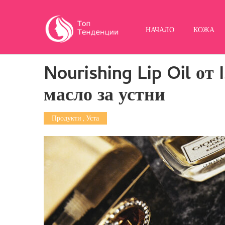
НАЧАЛО
КОЖА
Nourishing Lip Oil о
масло за устни
Продукти
,
Уста