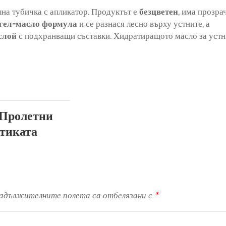
илна тубичка с апликатор. Продуктът е
безцветен
, има прозра
гел-масло формула
и се разнася лесно върху устните, а
слой
с подхранващи съставки. Хидратиращото масло за устн
 Пролетни
етиката
адължителните полета са отбелязани с
*