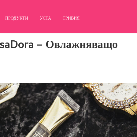
ПРОДУКТИ
УСТА
ТРИВИЯ
т IsaDora – Овлажняващо