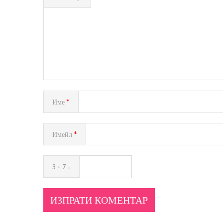
Име
*
Имейл
*
3 + 7 =