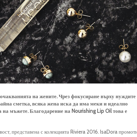
 очакванията на жените. Чрез фокусиране върху нуждите
райна сметка, всяка жена иска да има меки и идеално
на мъжете. Благодарение на Nourishing Lip Oil това е
вост, представена с колекцията Riviera 2016. IsaDora промот