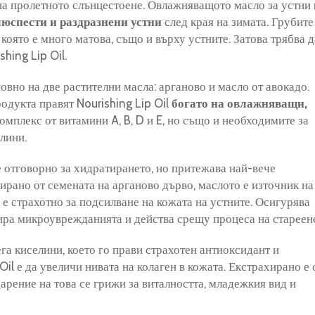
на пролетното слънцестоене. Овлажняващото масло за устни
люспести и раздразнени устни
след края на зимата. Грубите
която е много матова, също и върху устните. Затова трябва д
hing Lip Oil.
вно на две растителни масла: арганово и масло от авокадо.
одукта правят Nourishing Lip Oil
богато на овлажняващи,
омплекс от витамини A, B, D и E, но също и необходимите за
лини.
 отговорно за хидратирането, но притежава най-вече
рано от семената на арганово дърво, маслото е източник на
 е страхотно за подсилване на кожата на устните. Осигурява
рира микроуврежданията и действа срещу процеса на стареен
га киселини, което го прави страхотен антиоксидант и
Oil е да увеличи нивата на колаген в кожата. Екстрахирано е 
арение на това се грижи за виталността, младежкия вид и