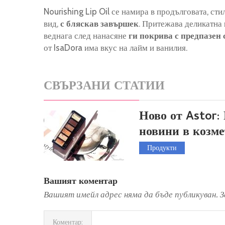
Nourishing Lip Oil се намира в продълговата, ст
вид,
с бляскав завършек
. Притежава деликатна
веднага след нанасяне
ги покрива с предпазен 
от IsaDora има вкус на лайм и ванилия.
СВЪРЗАНИ СТАТИИ
Ново от Astor:
новини в козм
Продукти
Вашият коментар
Вашият имейл адрес няма да бъде публикуван.
З
Коментар: