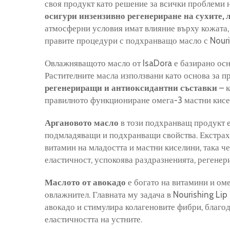
своя продукт като решение за всички проблеми 
осигури инзензивно регенериране на сухите, 
атмосферни условия имат влияние върху кожата, 
правите процедури с подхранващо масло с Nouris
Овлажняващото масло от IsaDora е базирано осно
Растителните масла използвани като основа за пр
регенериращи и антиоксидантни съставки
– к
правилното функциониране омега-3 мастни кисе
Аргановото масло
в този подхранващ продукт е
подмладяващи и подхранващи свойства. Екстрахи
витамин на младостта и мастни киселини, така че
еластичност, успокоява раздразненията, регене
Маслото от авокадо
е богато на витамини и оме
овлажнител. Главната му задача в Nourishing Lip 
авокадо и стимулира колагеновите фибри, благод
еластичността на устните.