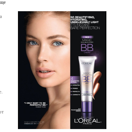
ще
а
е.
от