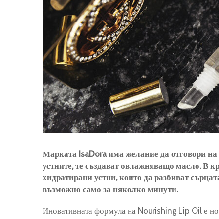
Марката IsaDora има желание да отговори на
устните, те създават овлажняващо масло. В к
хидратирани устни, които да разбиват сърцата 
възможно само за няколко минути.
Иновативната формула на Nourishing Lip Oil е но