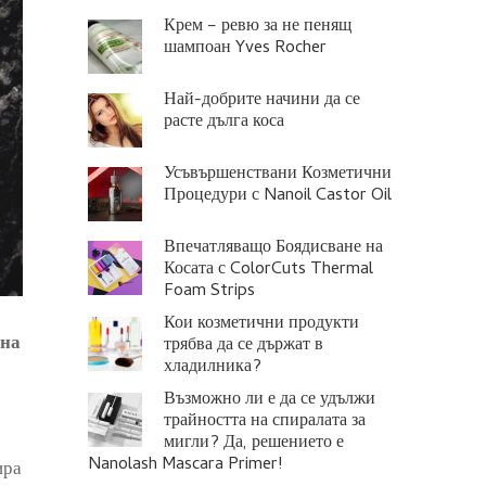
Крем – ревю за не пенящ
шампоан Yves Rocher
Най-добрите начини да се
расте дълга коса
Усъвършенствани Козметични
Процедури с Nanoil Castor Oil
Впечатляващо Боядисване на
Косата с ColorCuts Thermal
Foam Strips
Кои козметични продукти
 на
трябва да се държат в
хладилника?
Възможно ли е да се удължи
трайността на спиралата за
мигли? Да, решението е
Nanolash Mascara Primer!
ира